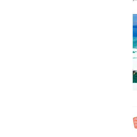
URSIÓN A
EXCURSIÓN AL
7 LAGOS Y
CAÑÓN MATKA
NASTERIO
DESTINOS
EUROPA
,
,
E RILA
MACEDONIA DEL NORTE
RIA
DESTINOS
,
,
Visitar el Cañón Matka es la
EUROPA
primera de las tres excursiones
 de la naturaleza no
desde Skopje que recomiendo
derse la excursión a
cuando estés pensando en qué
gos y Monasterio de
ver y hacer en Skopje; está
importante lleva una
cerca de la ciudad y puedes
haqueta (era 13 de
llegar en autobús o reservar un
mbre, y yo llevaba
tour privado.En
corta, encima jersey
anga larga, y encima