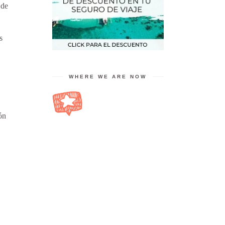
 de
s
WHERE WE ARE NOW
ón