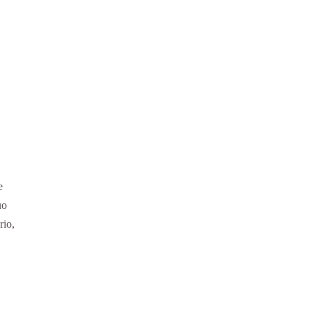
e
uo
rio,