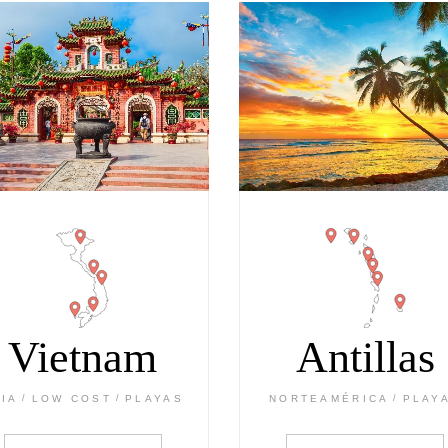
Vietnam
Antillas
SIA
LOW COST
PLAYAS
NORTEAMÉRICA
PLAY