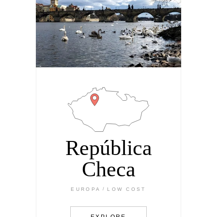
República
Checa
EUROPA
LOW COST
EXPLORE