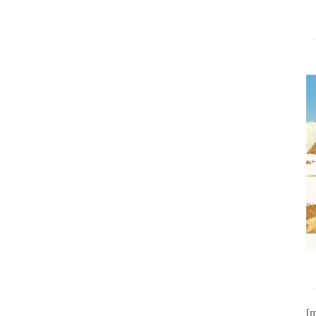
DONIA DEL NORTE
MACEDONIA DEL NORTE
CÓMO
QUÉ VER Y
ERSE POR
HACER EN
[m