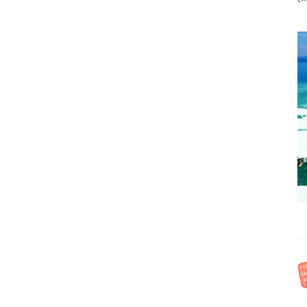
SKOPJE
SKOPJE: GUÍA
COMPLETA CON
INOS
EUROPA
,
,
MAPA
ONIA DEL NORTE
EUROPA
MACEDONIA DEL
,
odo lo que tiene por
NORTE
 centro de Skopje se
DESCUBRE SKOPJE,
rrer fácilmente en un
MACEDONIA DEL
siones aparte, claro),
NORTEUna cuarta parte de la
si quieres descubrir
problación de Macedonia del
verse por Skopje,
Norte vive en Skopje, la capital
no es difícil.PARA
y ciudad más grande del país.
A SKOPJEHay dos
Entre Belgrado y Atenas, hacer
vuelos
una parada para conocer Skopje
es obligatorio cuando estés de