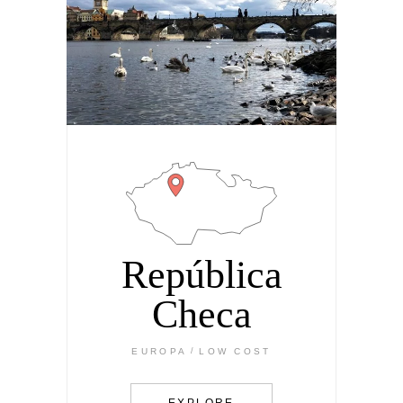
República
Checa
EUROPA
LOW COST
EXPLORE